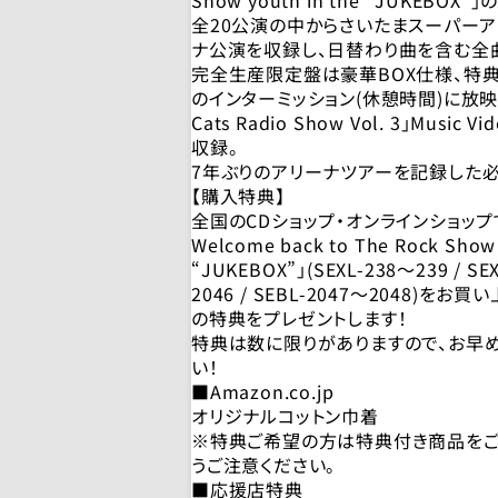
全20公演の中からさいたまスーパー
ナ公演を収録し、日替わり曲を含む全
完全生産限定盤は豪華BOX仕様、特典
のインターミッション(休憩時間)に放映され
Cats Radio Show Vol. 3」Musi
収録。
7年ぶりのアリーナツアーを記録した必
【購入特典】
全国のCDショップ・オンラインショップで「O
Welcome back to The Rock Show 
“JUKEBOX”」(SEXL-238～239 / SEX
2046 / SEBL-2047～2048)を
の特典をプレゼントします！
特典は数に限りがありますので、お早
い！
■Amazon.co.jp
オリジナルコットン巾着
※特典ご希望の方は特典付き商品をご
うご注意ください。
■応援店特典