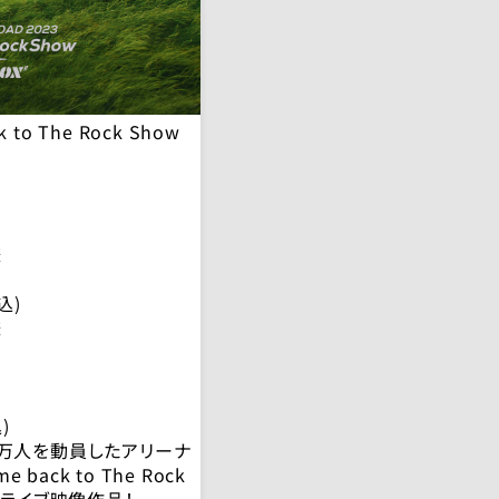
k to The Rock Show
様
税込)
様
)
20万人を動員したアリーナ
 back to The Rock
X”」のライブ映像作品！