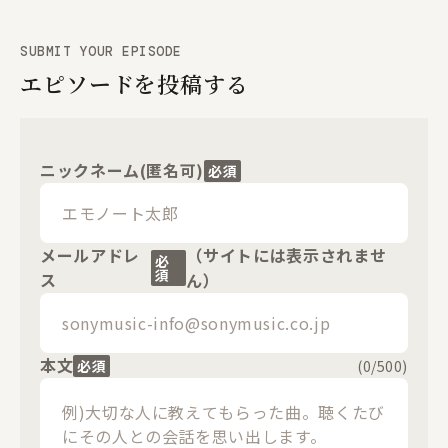
SUBMIT YOUR EPISODE
エピソードを投稿する
ニックネーム(匿名可)
必須
メールアドレ
（サイトには表示されませ
必
須
ス
ん）
本文
必須
(
0
/500)