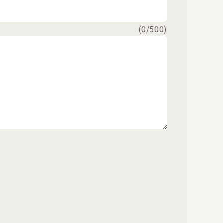
(
0
/500)