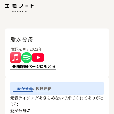
愛が分母
佐野元春
/ 2022年
楽曲詳細ページにもどる
佐野元春
愛が分母
元春ライジングあきらめないで来てくれてありがと
う🥰
愛が分母💕