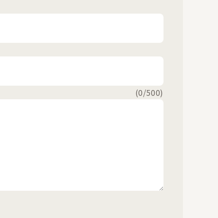
(
0
/500)