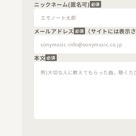
ニックネーム(匿名可)
必須
メールアドレス
（サイトには表示
必須
本文
必須