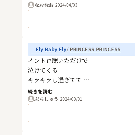
なおなお
2024/04/03
Fly Baby Fly
PRINCESS PRINCESS
イントロ聴いただけで
泣けてくる
キラキラし過ぎてて
ファンへのメッセージ
続きを読む
当時の私には
ぷちしゅう
2024/03/31
受け止め切れなかった