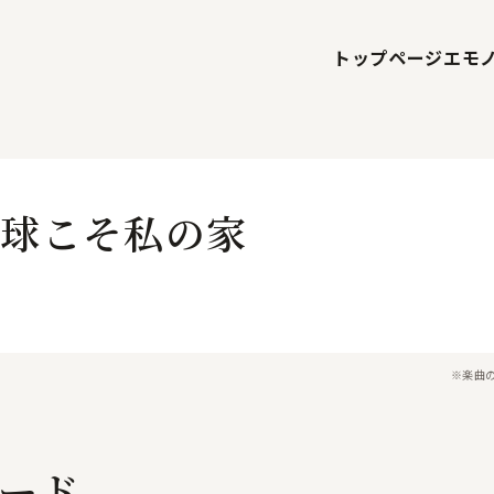
トップページ
エモ
 ─地球こそ私の家
※楽曲
ード