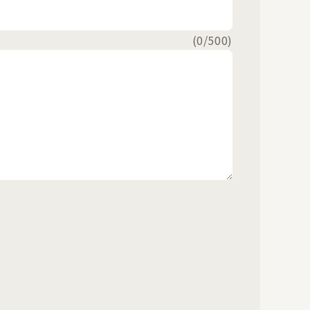
(
0
/500)