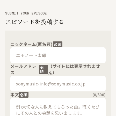
SUBMIT YOUR EPISODE
エピソードを投稿する
ニックネーム(匿名可)
必須
メールアドレ
（サイトには表示されませ
必
須
ス
ん）
本文
必須
(
0
/500)