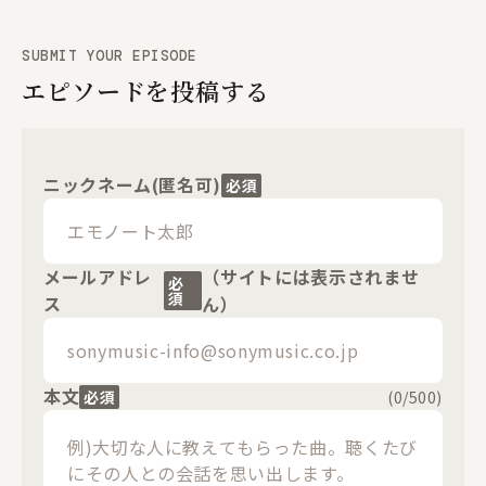
SUBMIT YOUR EPISODE
エピソードを投稿する
ニックネーム(匿名可)
必須
メールアドレ
（サイトには表示されませ
必
須
ス
ん）
本文
必須
(
0
/500)