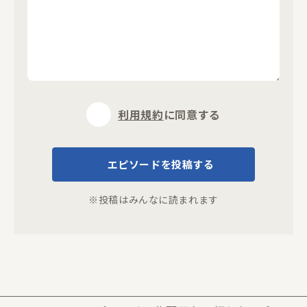
利用規約
に同意する
エピソードを投稿する
※投稿はみんなに読まれます