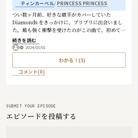
PRINCESS PRINCESS
ティンカーベル
つい数ヶ月前、好きな歌手がカバーしていた
Diamonds をきっかけに、プリプリに出会いまし
た。最も強く衝撃を受けたのがこの曲で、初めて聴
いた時は恋に落ちたような感覚でした。サビのメロ
続きを読む
ディーや可愛くてストレートな歌詞、すべてが新鮮
ゆ
2024/03/01
でキラキラしていました。私は2007年生まれの高
わかる！(3)
校生ですが、プリプリとこの曲に出会えたのは運命
だと思ってます！♡
コメント(0)
SUBMIT YOUR EPISODE
エピソードを投稿する