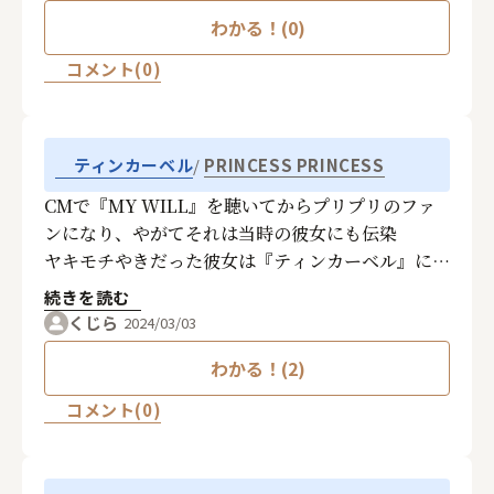
い想い出も思い出すから、なんでしょうね。
わかる！(0)
コメント(0)
PRINCESS PRINCESS
ティンカーベル
CMで『MY WILL』を聴いてからプリプリのファ
ンになり、やがてそれは当時の彼女にも伝染
ヤキモチやきだった彼女は『ティンカーベル』にと
っても共感してました
続きを読む
ヤキモチ度合いは当時から変わりましたが30数年
くじら
2024/03/03
たった今は妻となり一緒に暮らしてます
わかる！(2)
そして今でも私のプレイリストにはプリプリの全曲
が入ってます(^^)
コメント(0)