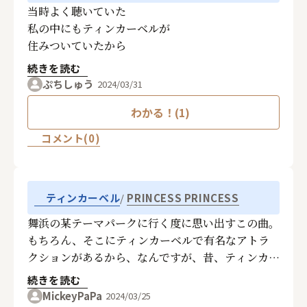
当時よく聴いていた
私の中にもティンカーベルが
住みついていたから
続きを読む
ぷちしゅう
2024/03/31
わかる！(1)
コメント(0)
PRINCESS PRINCESS
ティンカーベル
舞浜の某テーマパークに行く度に思い出すこの曲。
もちろん、そこにティンカーベルで有名なアトラ
クションがあるから、なんですが、昔、ティンカー
ベルのようなショートカットで、小さな、そしてヤ
続きを読む
キモチ焼きの子とそこで遊んだ、切なくて甘酸っぱ
MickeyPaPa
2024/03/25