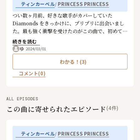
PRINCESS PRINCESS
ティンカーベル
つい数ヶ月前、好きな歌手がカバーしていた
Diamonds をきっかけに、プリプリに出会いまし
た。最も強く衝撃を受けたのがこの曲で、初めて聴
いた時は恋に落ちたような感覚でした。サビのメロ
続きを読む
ディーや可愛くてストレートな歌詞、すべてが新鮮
ゆ
2024/03/01
でキラキラしていました。私は2007年生まれの高
わかる！(3)
校生ですが、プリプリとこの曲に出会えたのは運命
だと思ってます！♡
コメント(0)
ALL EPISODES
この曲に寄せられたエピソード
(4件)
PRINCESS PRINCESS
ティンカーベル