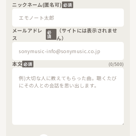
ニックネーム(匿名可)
必須
メールアドレ
（サイトには表示されませ
必
須
ス
ん）
本文
必須
(
0
/500)