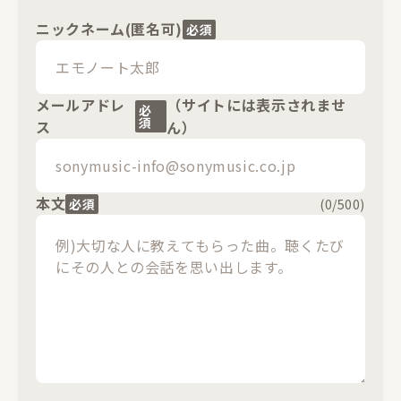
ニックネーム(匿名可)
必須
メールアドレ
（サイトには表示されませ
必
須
ス
ん）
本文
必須
(
0
/500)