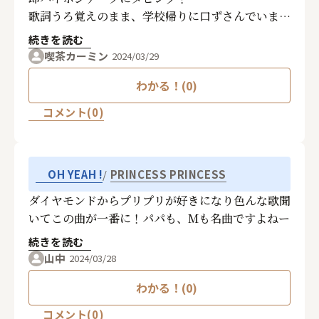
歌詞うろ覚えのまま、学校帰りに口ずさんでいまし
た。
続きを読む
「Oh yeah！火をつけたいー、あなたの住むブリ
喫茶カーミン
2024/03/29
キの城！」と、歌詞を間違えて「放火魔か！」と友
わかる！(0)
人に突っ込まれ、みんなで爆笑したのを思い出し
ます。無邪気で無敵だった中学生の頃に戻りた
コメント(0)
い…。
PRINCESS PRINCESS
OH YEAH !
ダイヤモンドからプリプリが好きになり色んな歌聞
いてこの曲が一番に！パパも、Mも名曲ですよねー
続きを読む
山中
2024/03/28
わかる！(0)
コメント(0)