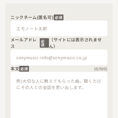
ニックネーム(匿名可)
必須
メールアドレ
（サイトには表示されませ
必
須
ス
ん）
本文
必須
(
0
/500)