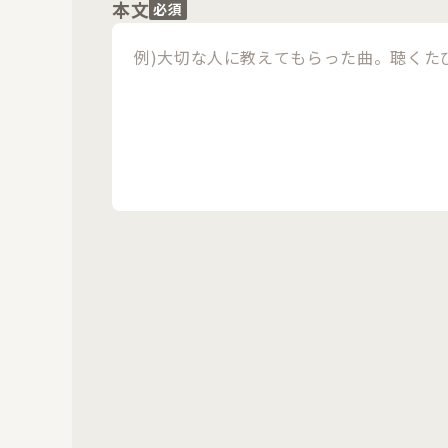
本文
必須