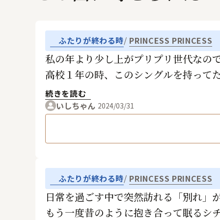
ふたりが終わる時
PRINCESS PRINCESS
私の年より少し上がプリプリ世代なの
高校１年の時、このシングルを持って
続きを読む
いしちゃん
2024/03/31
ふたりが終わる時
PRINCESS PRINCESS
日常を過ごす中で突然訪れる「別れ」
もう一度昔のように抱き合って眠るシ