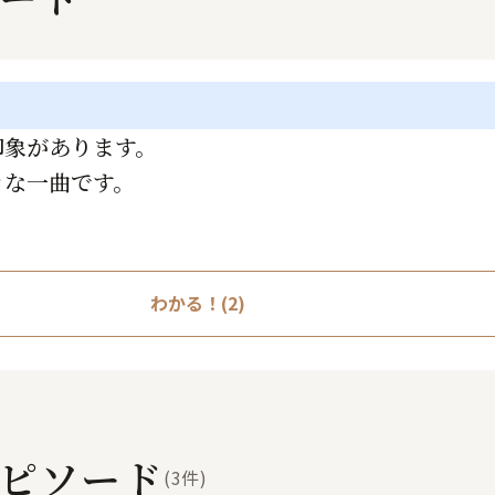
印象があります。
きな一曲です。
わかる！(2)
ピソード
(3件)