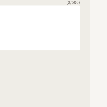
(
0
/500)