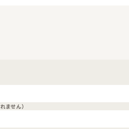
されません）