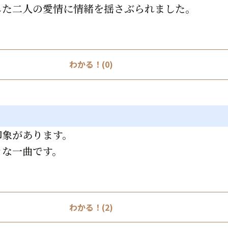
した二人の愛情に情緒を揺さぶられました。
わかる！(0)
印象があります。
きな一曲です。
わかる！(2)