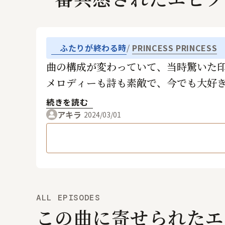
ふたりが終わる時
PRINCESS PRINCESS
曲の構成が変わっていて、当時驚いた
メロディーも詩も素敵で、今でも大好
続きを読む
アキラ
2024/03/01
ALL EPISODES
この曲に寄せられたエ