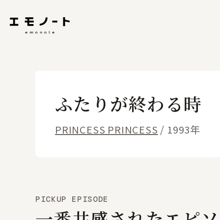
ふたりが終わる時
PRINCESS PRINCESS
/ 1993年
PICKUP EPISODE
一番共感されたエピソ