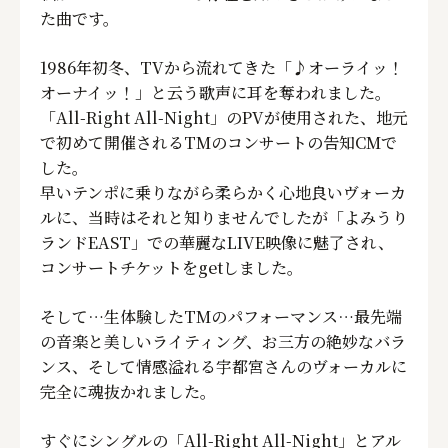
た曲です。
1986年初冬、TVから流れてきた「♪オーライッ！
オーナイッ！」と云う歌声に耳を奪われました。
「All-Right All-Night」のPVが使用された、地元
で初めて開催されるTMのコンサートの告知CMで
した。
早いテンポに乗りながら柔らかく心地良いヴォーカ
ルに、当時はそれと知りませんでしたが「よみうり
ランドEAST」での華麗なLIVE映像に魅了され、
コンサートチケットをgetしました。
そして…生体験したTMのパフォーマンス…最先端
の音楽と美しいライティング、お三方の絶妙なバラ
ンス、そして情感溢れる宇都宮さんのヴォーカルに
完全に魂抜かれました。
すぐにシングルの「All-Right All-Night」とアル