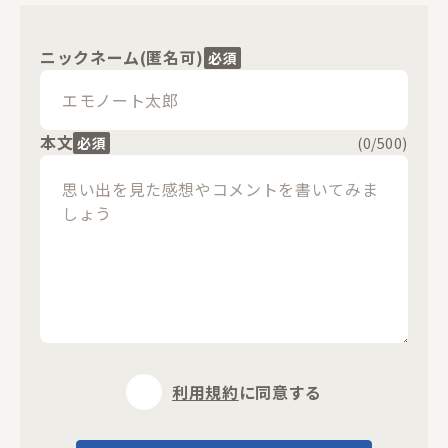
ニックネーム(匿名可)
必須
本文
必須
(
0
/500)
閉じる
利用規約
に同意する