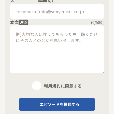
ス
ん）
本文
必須
(
0
/500)
利用規約
に同意する
エピソードを投稿する