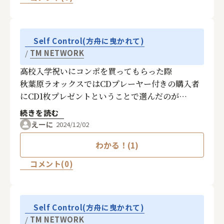
Self Control(方舟に曳かれて)
TM NETWORK
高校入学祝いにコンポを買ってもらった際
秋葉原ラオックスではCDプレーヤー付きの購入者
にCD1枚プレゼントということで選んだのが
SelfControl
続きを読む
えーに
2024/12/02
わかる！(1)
コメント(0)
Self Control(方舟に曳かれて)
TM NETWORK