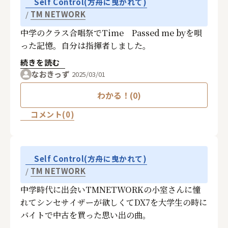
ひらいたまま動けなくなったのをハッキリ覚えてい
Self Control(方舟に曳かれて)
ます。
TM NETWORK
それからずっとFANKSです。
中学のクラス合唱祭でTime Passed me byを唄
った記憶。自分は指揮者しました。
続きを読む
なおきっず
2025/03/01
わかる！(0)
コメント(0)
Self Control(方舟に曳かれて)
TM NETWORK
中学時代に出会いTMNETWORKの小室さんに憧
れてシンセサイザーが欲しくてDX7を大学生の時に
バイトで中古を買った思い出の曲。