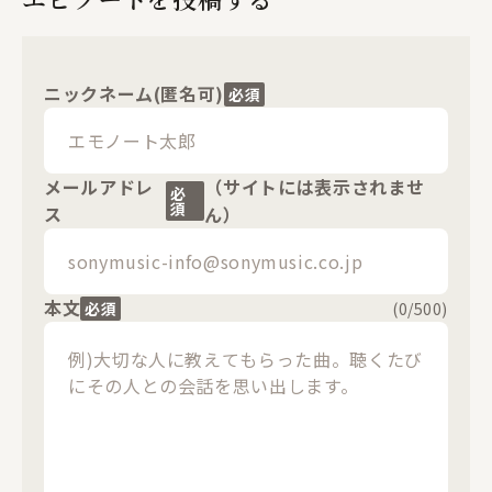
ニックネーム(匿名可)
必須
メールアドレ
（サイトには表示されませ
必
須
ス
ん）
本文
必須
(
0
/500)