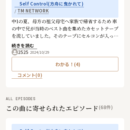
Self Control(方舟に曳かれて)
TM NETWORK
中1の夏、母方の祖父母宅へ家族で帰省するため 車
の中で兄が当時のベスト曲を集めたカセットテープ
を流していました。そのテープにセルコンが入って
いて 流れた時、宇宙のはじまりのようなビックバ
続きを読む
ンくらいの衝撃を受けました。きいたことのないサ
2525
2024/10/29
ウンド、UTSUさんの澄んだ声、他の曲では感じた
わかる！(4)
ことのない気持ち。すごく惹き付けられました。そ
して、この曲を歌っているのはダレ？どんな人？
コメント(0)
と、姿もわからないまま、祖父母宅で1週間を過ご
しました。その間、再生媒体が祖父母宅にはなく、
車でしかカセットテープを聞けなかったため 親に
ALL EPISODES
頼みこみエンジンをかけてもらい、カーステレオで
この曲に寄せられたエピソード
(68件)
何回も何回もセルコンだけを聞きました。帰省から
自宅に戻ったらすぐに急いで自転車で本屋さんに向
かい、雑誌で初めて3人をみつけ ステキすぎて本を