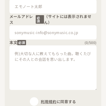
メールアドレ
（サイトには表示されませ
必
須
ス
ん）
本文
必須
(
0
/500)
利用規約
に同意する