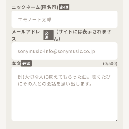
ニックネーム(匿名可)
必須
メールアドレ
（サイトには表示されませ
必
須
ス
ん）
本文
必須
(
0
/500)