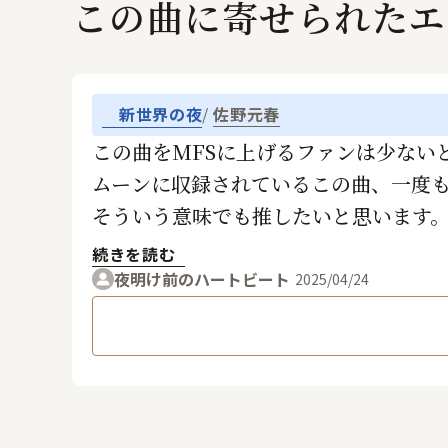
この曲に寄せられたエ
新世界の夜
佐野元春
この曲をMFSに上げるファンは少ない
ムーンに収録されているこの曲、一度
そういう意味でも推したいと思います
いつか、ライブでお願いします。
続きを読む
夜明け前のハートビート
2025/04/24