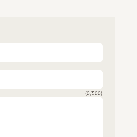
(
0
/500)