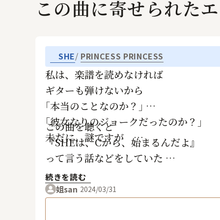
この曲に寄せられたエ
SHE
PRINCESS PRINCESS
私は、楽譜を読めなければ
ギターも弾けないから
｢本当のことなのか？｣
｢彼女なりのジョークだったのか？｣
この曲を聴くと
未だに、謎ですが … 。
『SHEは、Cから、始まるんだよ』
って言う話などをしていた
プリプリファンと過ごした景色を
続きを読む
思い出します
姐san
2024/03/31