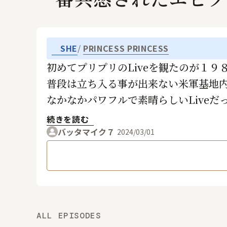
SHE
PRINCESS PRINCESS
初めてプリプリのLiveを観たのが１９
普段は立ち入る事が出来ない米軍基地内
なかなかパワフルで素晴らしいLive
そのLiveのテーマソング的な曲が『Sh
続きを読む
バッタマイク７
2024/03/01
ALL EPISODES