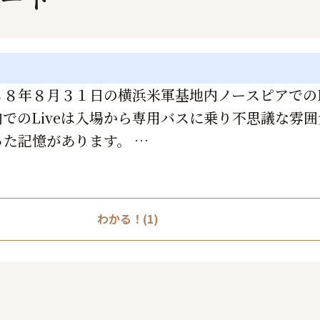
８８年８月３１日の横浜米軍基地内ノースピアでのL
でのLiveは入場から専用バスに乗り不思議な雰
だった記憶があります。
e』でした。
わかる！(1)