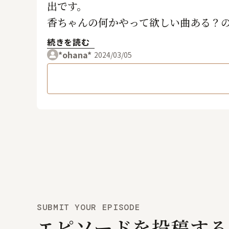
出です。
香ちゃんの何かやって欲しい曲ある？の
メンバーで音合わせをして、やれそう？
続きを読む
その後も数々のライブ、再結成でも聴
*ohana*
2024/03/05
SUBMIT YOUR EPISODE
エピソードを投稿する