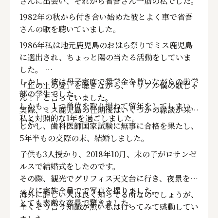
さんに出会い、それから省吾さん一筋の私でした。
の彼との結婚を選んだ彼女は、還暦を過ぎた今も幸
せそうな笑顔を見せてくれる
1982年の秋から付き合い始めた彼とよく車で省吾
もちろん、私とも青春の時そのままの友人である
さんの歌を聴いていました。
1986年私は地元鹿児島のおはら祭りでミス鹿児島
に選出され、ちょっと陽の当たる活動をしていま
した。
しかし、彼は母子家庭で奨学金を貰いながらの歯学
「丘の上の愛」を聴きながら、「リアル僕の歌じゃ
部の学生でした。
ん！」と言っていました。
しかも、１つ単位を取り損ねて留年をしてしまい、
実際、ミス鹿児島の任期後はいくつかの縁談が来ま
私と対照的な1年を過ごしました。
した。
しかし、歯科医師国家試験に無事に合格を果たし、
5年半もの交際の末、結婚しました。
子供も3人授かり、2018年10月、末の子がロサンゼ
ルスで結婚式をしたのです。
その際、観光でグリフィス天文台に行き、夜景をバ
ックに家族全員でで写真を撮りました。
海外に詳しい人は良く知ってる所なのでしょうが、
とても素敵な夜景で驚きました。
全くそう言う知識が無い私は行ってみて感動してい