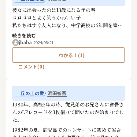
彼女に出会ったのは13歳になる年の春
コロコロとよく笑うかわいい子
私たちはすぐ友人になり、中学高校の6年間を家族
以上に密な時を過ごした
続きを読む
高校を卒業する時、永遠の友情を誓ったものの、な
jbaba
2024/08/21
かなか会えない日々が続いたある日、「私、お金持
わかる！(1)
ちの人と付き合ってるの だから、電話してこない
で」と‥
コメント(0)
彼女は、お金に固執するあまり、好きでもない人と
一緒に暮らしているらしかった
私は、「丘の上の愛」の詞を書いた手紙を彼女に送
浜田省吾
丘の上の愛
った
しばらくして、「初めて聞いた 声も詞もいいね」
1980年、高校3年の時、従兄弟のお兄さんに省吾さ
ただそれだけの手紙が届いた
んのLPレコードを3枚借りて聞いたのが始まりでし
そして2年、久しぶりの彼女からの手紙は結婚式の
た。
招待状
1982年の夏、鹿児島でのコンサートに初めて省吾
お金持ちではないけれど、優しくて誠実な10歳年下