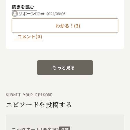
と言われました。その後会うことはありませんでし
8歳年上の男性と結納を交わし、横から私の心❤️を
続きを読む
たが今ではものすごく良い思い出です。
奪った同級生と丘を駆け降り結婚しました。
リボーン🚶‍♂️‍➡️
2024/08/06
そのラジオで浜田省吾さんは『是非幸せになって欲
わかる！(3)
しいですよね❣️』って言ってくれて、丘の上の愛が
流れ🎵〜ました。
コメント(0)
私、今とっても幸せです。学生上がりでお金💰持っ
てない彼でしたが、共働きして、男児３人と、今は
5人の孫に恵まれいます。私の子供も浜田省吾さん
の歌を全て歌えますよ😁次の世代交代中です。
もっと見る
その説は、素敵なメッセージを迷っていた私に投げ
掛けてくださりありがとう御座いました💐
共に、コレからも、ソングライター浜田省吾さんを
応援📣させて頂きます🙇‍♀️いつまでもお元気で😌そ
SUBMIT YOUR EPISODE
して、ありがとう💙💙💙
エピソードを投稿する
ニックネーム(匿名可)
必須