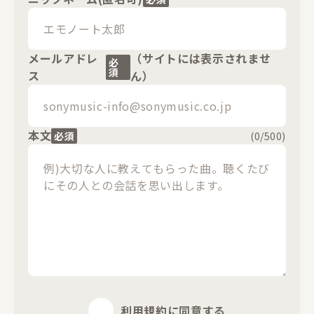
メールアドレ
（サイトには表示されませ
必
須
ス
ん）
本文
必須
(
0
/500)
利用規約
に同意する