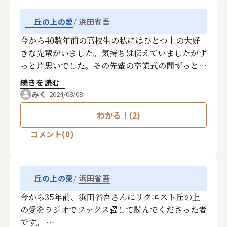
浜田省吾
丘の上の愛
今から40数年前の高校生の私にはひとつ上の大好
きな先輩がいました。気持ちは伝えていましたがず
っと片思いでした。その先輩の卒業式の間ずっと涙
がとまりませんでした。ここまで好きだったのかと
続きを読む
自分で自分に驚いた記憶があります。卒業して東京
みく
2024/08/08
の専門学校に行ってしまい挨拶すらできなくなって
わかる！(2)
辛い日々でした。その後暫くして突然その先輩から
の電話。「ひさしぶり。今帰ってきているんだけど
コメント(0)
よかったら会わない？」次の日初めて外で待ち合わ
せをしました。何時間かいっしょに過ごした後先輩
が
浜田省吾
丘の上の愛
「浜田省吾って知ってる？俺好きな曲があって、丘
の上の愛って曲なんだけど…」と言って歌ってくれ
今から35年前、浜田省吾さんにリクエスト丘の上
ました。そしてそのあと「俺ずっと東京でこっちに
の愛をラジオでファクス📠して読んでくださった者
は帰ってこないから、待ってなんかいるなよね。」
です。