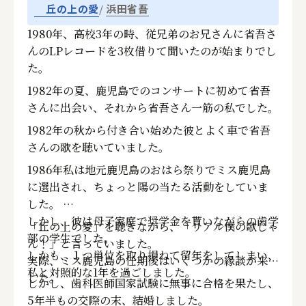
浜田省吾
丘の上の愛
1980年、高校3年の時、従兄弟のお兄さんに省吾さ
んのLPレコードを3枚借りて聞いたのが始まりでし
た。
1982年の夏、鹿児島でのコンサートに初めて省吾
さんに出会い、それから省吾さん一筋の私でした。
1982年の秋から付き合い始めた彼とよく車で省吾
さんの歌を聴いていました。
1986年私は地元鹿児島のおはら祭りでミス鹿児島
に選出され、ちょっと陽の当たる活動をしていま
した。
しかし、彼は母子家庭で奨学金を貰いながらの歯学
「丘の上の愛」を聴きながら、「リアル僕の歌じゃ
部の学生でした。
ん！」と言っていました。
しかも、１つ単位を取り損ねて留年をしてしまい、
実際、ミス鹿児島の任期後はいくつかの縁談が来ま
私と対照的な1年を過ごしました。
した。
しかし、歯科医師国家試験に無事に合格を果たし、
5年半もの交際の末、結婚しました。