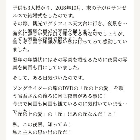
子供も3人授かり、2018年10月、末の子がロサンゼ
ルスで結婚式をしたのです。
その際、観光でグリフィス天文台に行き、夜景をバ
ックに家族全員でで写真を撮りました。
海外に詳しい人は良く知ってる所なのでしょうが、
とても素敵な夜景で驚きました。
全くそう言う知識が無い私は行ってみて感動してい
ました。
翌年の年賀状にはその写真を載せるために夜景の写
真を何回も目にしていました。
そして、ある日気づいたのです。
ソングライターの旅のDVDの「丘の上の愛」を歌
う省吾さんの後ろに同じ夜景がある事に！
今まで何回も何回も観ているのに気付いていません
でした！
「丘の上の愛」の「丘」はあの丘なんだ！と！
私、この夜景、知ってる！
私と主人の思い出の丘だ！