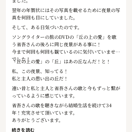
ました。
翌年の年賀状にはその写真を載せるために夜景の写
真を何回も目にしていました。
そして、ある日気づいたのです。
ソングライターの旅のDVDの「丘の上の愛」を歌
う省吾さんの後ろに同じ夜景がある事に！
今まで何回も何回も観ているのに気付いていません
でした！
「丘の上の愛」の「丘」はあの丘なんだ！と！
私、この夜景、知ってる！
私と主人の思い出の丘だ！
遠い昔と私と主人と省吾さんの歌と今もずっと繋が
っているように感じています。
省吾さんの歌を聴きながら結婚生活を続けて34
年！充実させて頂いています。
ありがとうございます。
続きを読む