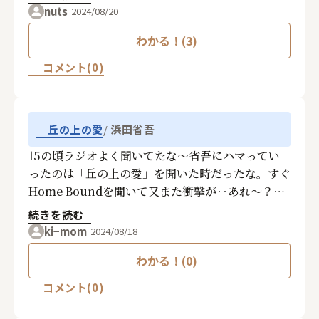
nuts
2024/08/20
わかる！(3)
コメント(0)
浜田省吾
丘の上の愛
15の頃ラジオよく聞いてたな〜省吾にハマってい
ったのは「丘の上の愛」を聞いた時だったな。すぐ
Home Boundを聞いて又また衝撃が‥あれ〜？こ
れも省吾の歌コレも聞いた事あるじゃん！勿論それ
続きを読む
から全アルバム聞きあさり購入からのカセットin
ki−mom
2024/08/18
毎晩ひとアルバムを選び眠りに着く日々だったー
わかる！(0)
コメント(0)