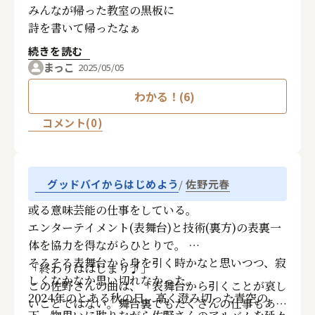
みんなが帰った教室の黒板に
詩を書いて帰ったなぁ
続きを読む
まっこ
2025/05/05
わかる！(6)
コメント(0)
佐野元春
グッドバイからはじめよう
或る意味芸能の仕事をしている。
エンターテイメント(表舞台)と技術(裏方)の表裏一
体を協力を得ながらひとりで。
そろそろ表舞台から身を引く時かなと思いつつ、寂
「終わりははじまり♪」
しくなかなか思い切れなかった。
この佐野さんの曲は、「表舞台から引くことが哀し
2024年のとある秋の日、高く澄み切った青空の
いことではない。舞台裏でもたくさんの仕事もある