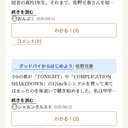
田舎の高校1年生。それまで、佐野元春さんを知ら
なかった。
続きを読む
色々と、もがき苦しかった中、アルバムの全ての
おんぷ♪
2025/09/11
音楽が新鮮でハートにハマって、毎日毎日聴いてい
わかる！(3)
ました。
その中でも、グッドバイから初めよう
コメント(0)
耳に残り、ずっと胸にある宝物です。
佐野元春
グッドバイからはじめよう
小6の弟が「TONIGHT」や「COMPLICATION
SHAKEDOWN」の12inchシングルを買って来て
はまったのを後追いで聴き始めました。私は中学生
でしたが私も弟も限られた小遣いではシングルを買
続きを読む
うくらいしかできず、近所のレコード屋も品揃えが
シャルンホルスト
2025/06/21
いまいちで新譜が出たら買うといった感じでした。
わかる！(2)
高校に入った頃、たまたま流れていたラジオでこの
「グッドバイからはじめよう」を聴きました。単純