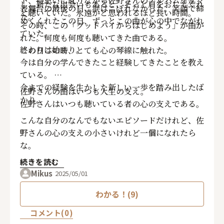
下、物思いに耽りながら佐野さんのアルバムを延々
し、新たな出会いもあると、そっと肩をおしてくれ
表舞台の最後の日、涙はこぼれなかった。笑顔で締
と聴いていた。永遠かと思われるほど長い時間。
た。
めくくれたこの日、ずっとこの曲が心の中でながれ
その時、この「グッドバイからはじめよう」が曲が
ていた。
れた。何度も何度も聴いてきた曲である。
終わりは始まり。
この日この時、とても心の琴線に触れた。
今は自分の学んできたこと経験してきたことを教え
ている。
今までの経験を生かした新しい一歩を踏み出したば
佐野さんの曲はいつも人生の支え。
かり。
佐野さんはいつも聴いている者の心の支えである。
こんな自分のなんでもないエピソードだけれど、佐
野さんの心の支えの小さいけれど一個になれたら
な。
続きを読む
Mikus
2025/05/01
わかる！(9)
コメント(0)