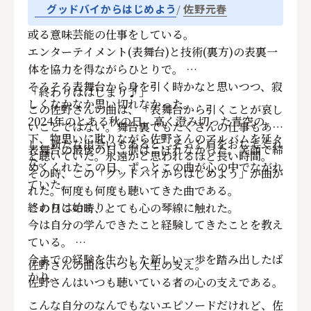
佐野元春
グッドバイからはじめよう
或る意味芸能の仕事をしている。
エンターテイメント(表舞台)と技術(裏方)の表裏一
体を協力を得ながらひとりで。
そろそろ表舞台から身を引く時かなと思いつつ、寂
「終わりははじまり♪」
しくなかなか思い切れなかった。
この佐野さんの曲は、「表舞台から引くことが哀し
2024年のとある秋の日、高く澄み切った青空の
いことではない。舞台裏でもたくさんの仕事もある
下、物思いに耽りながら佐野さんのアルバムを延々
し、新たな出会いもあると、そっと肩をおしてくれ
表舞台の最後の日、涙はこぼれなかった。笑顔で締
と聴いていた。永遠かと思われるほど長い時間。
た。
めくくれたこの日、ずっとこの曲が心の中でながれ
その時、この「グッドバイからはじめよう」が曲が
ていた。
れた。何度も何度も聴いてきた曲である。
終わりは始まり。
この日この時、とても心の琴線に触れた。
今は自分の学んできたこと経験してきたことを教え
ている。
今までの経験を生かした新しい一歩を踏み出したば
佐野さんの曲はいつも人生の支え。
かり。
佐野さんはいつも聴いている者の心の支えである。
こんな自分のなんでもないエピソードだけれど、佐