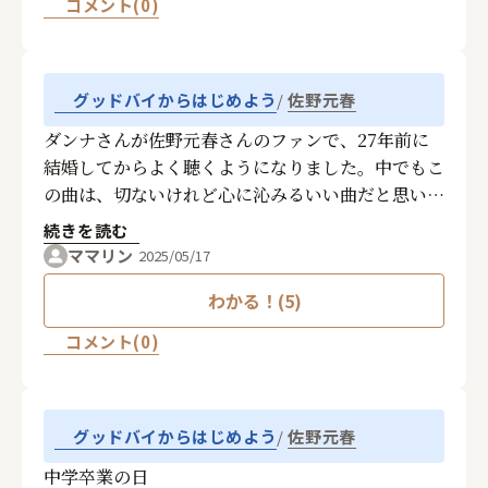
コメント(0)
に別れの歌だとしかわかりませんでしたし男女の別
れだと思っていましたが、とても切ない歌詞、曲で
こんな曲も歌っておられたんだという再認識につな
佐野元春
グッドバイからはじめよう
がりました。当時ようやく一般でも再生機が買える
ようになったCDで「No Damage 〜14のありふれ
ダンナさんが佐野元春さんのファンで、27年前に
たチャイム達〜」を買って来て、口ずさみながら自
結婚してからよく聴くようになりました。中でもこ
転車で登下校していました。
の曲は、切ないけれど心に沁みるいい曲だと思いま
高校の美術の選択授業で、好きな音楽のジャケット
す。
続きを読む
を自作する課題があったのですが、私はこの「No
ママリン
2025/05/17
Damage」を選びました。背景に駅のプラットホ
ームを描いたのですが、今思うとあの頃の私にとっ
わかる！(5)
ての「別れ」とは駅のイメージだったんですね。当
コメント(0)
然、本当の別れについては何も知りませんでした。
佐野元春
グッドバイからはじめよう
中学卒業の日